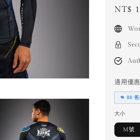
Sale
NT$ 1
price
Wor
Sec
Aut
適用優
👊 88
大小
M號