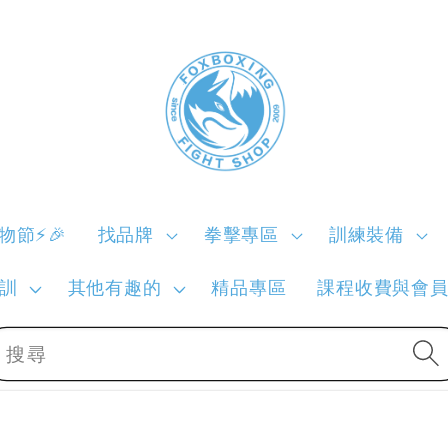
購物節⚡🎉
找品牌
拳擊專區
訓練裝備
訓
其他有趣的
精品專區
課程收費與會
搜尋