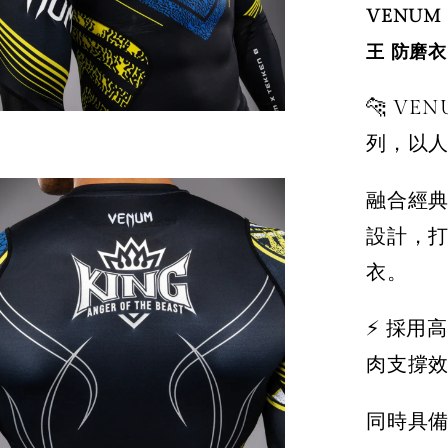
VENUM
王 防磨衣
🐆 V
列，以人
融合經
設計，
衣。
⚡ 採用
肉支撐
同時具