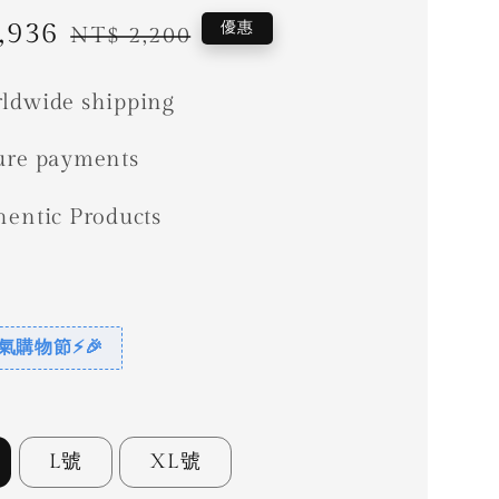
,936
Regular
優惠
NT$ 2,200
price
ldwide shipping
ure payments
hentic Products
惠
 爸氣購物節⚡🎉
L號
XL號