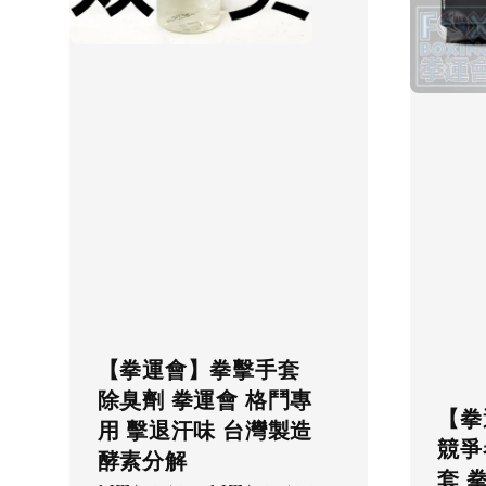
【拳運會】拳擊手套
除臭劑 拳運會 格鬥專
【拳
用 擊退汗味 台灣製造
競爭
酵素分解
套 