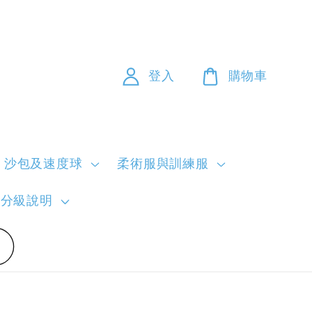
登入
購物車
沙包及速度球
柔術服與訓練服
員分級說明