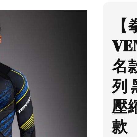
【
VE
名款
列
壓
款