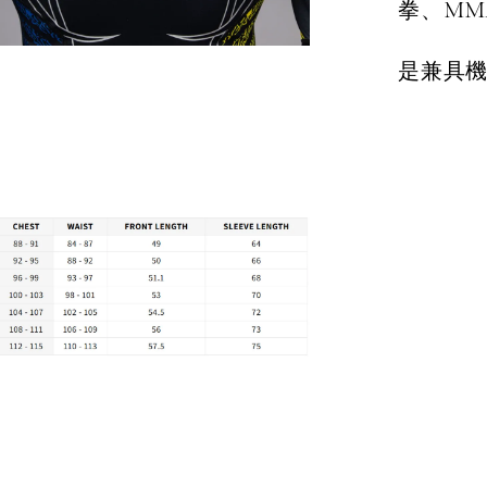
拳、MM
是兼具