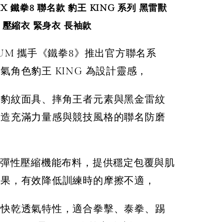
 X 鐵拳8 聯名款 豹王 KING 系列 黑雷獸
 壓縮衣 緊身衣 長袖款
ENUM 攜手《鐵拳8》推出官方聯名系
氣角色豹王 KING 為設計靈感，
典豹紋面具、摔角王者元素與黑金雷紋
打造充滿力量感與競技風格的聯名防磨
高彈性壓縮機能布料，提供穩定包覆與肌
效果，有效降低訓練時的摩擦不適，
備快乾透氣特性，適合拳擊、泰拳、踢