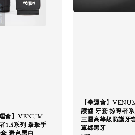
【拳運會】VENU
護齒 牙套 掠奪者
運會】VENUM
三層高等級防護牙
者1.5系列 拳擊手
軍綠黑牙
拳套 素色黑白