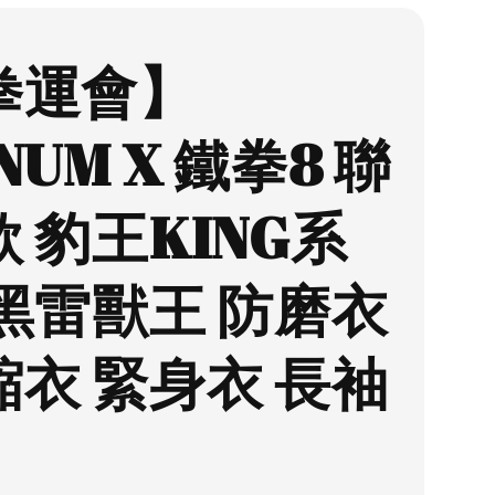
拳運會】
NUM X 鐵拳8 聯
 豹王KING系
 黑雷獸王 防磨衣
縮衣 緊身衣 長袖