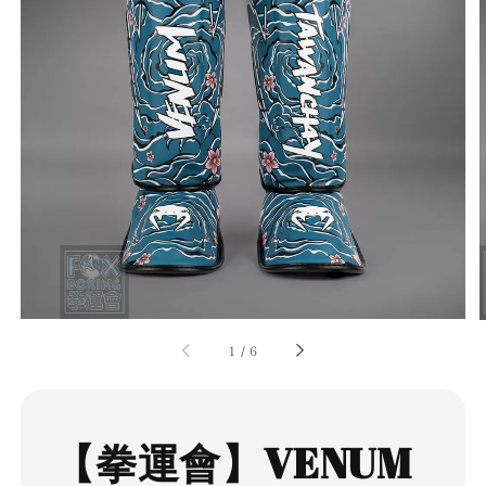
1
/
6
【拳運會】VENUM