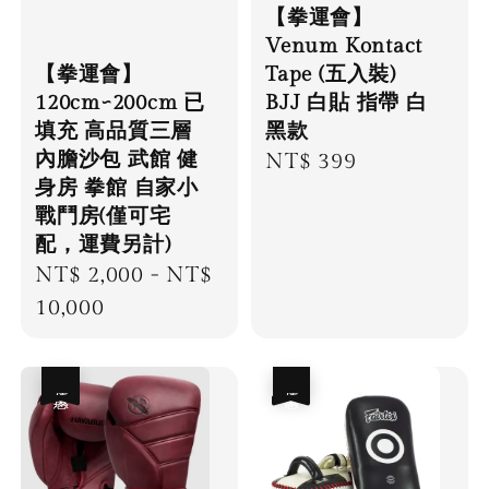
【拳運會】
Venum Kontact
【拳運會】
Tape (五入裝)
120cm~200cm 已
BJJ 白貼 指帶 白
填充 高品質三層
黑款
內膽沙包 武館 健
Regular
NT$ 399
身房 拳館 自家小
price
戰鬥房(僅可宅
配，運費另計)
Regular
NT$ 2,000
-
NT$
price
10,000
優惠
優惠