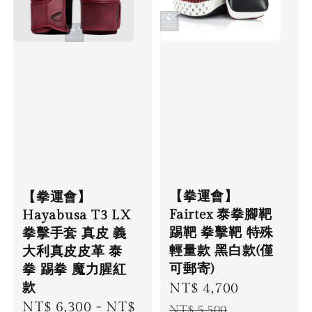
【拳運會】
【拳運會】
Fairtex 泰拳腳靶
Hayabusa T3 LX
踢靶 拳擊靶 特殊
拳擊手套 真皮 義
輕量款 黑白款(僅
大利真皮皮革 泰
可郵寄)
拳 踢拳 魔力腥紅
Sale
NT$ 4,700
Regular
款
Sale
NT$ 6,300
-
NT$
price
price
NT$ 5,500