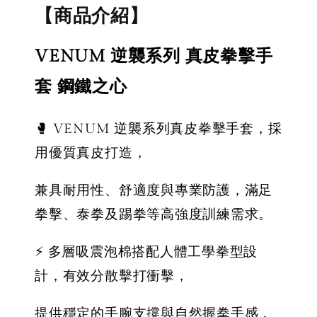
【拳運會】
【拳運會】
Fairte
【商品介紹】
Fairtex 拳擊
拳擊手套 除
綁帶 拳
綁帶 拳擊手
臭劑 拳運會
綁帶 彈
VENUM 逆襲系列 真皮拳擊手
綁帶 彈性手
格鬥專用 擊
綁帶 獨
綁帶 熱情火
退汗味 台灣
殊色系 
套 鋼鐵之心
紅款
製造 酵素分
綠
解
🥊 VENUM 逆襲系列真皮拳擊手套，採
NT$ 450
用優質真皮打造，
NT$ 500
-
+
NT$ 300
NT$ 450
兼具耐用性、舒適度與專業防護，滿足
NT$ 350
NT$ 500
拳擊、泰拳及踢拳等高強度訓練需求。
加入購物車
⚡ 多層吸震泡棉搭配人體工學拳型設
計，有效分散擊打衝擊，
提供穩定的手腕支撐與自然握拳手感，