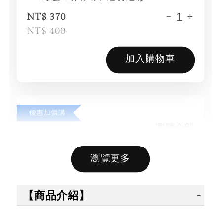
-
+
NT$ 370
NT$ 400
加入購物車
優惠加價購
瀏覽全部
瀏覽更多
售完
售完
【商品介紹】
【拳運