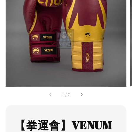
1
/
7
【拳運會】VENUM