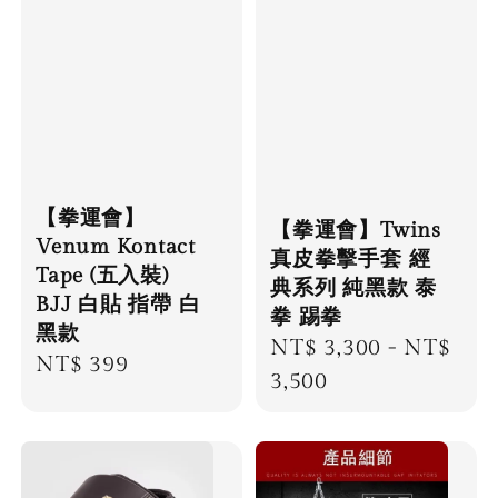
【拳運會】
【拳運會】Twins
Venum Kontact
真皮拳擊手套 經
Tape (五入裝)
典系列 純黑款 泰
BJJ 白貼 指帶 白
拳 踢拳
黑款
Regular
NT$ 3,300
-
NT$
Regular
NT$ 399
price
3,500
price