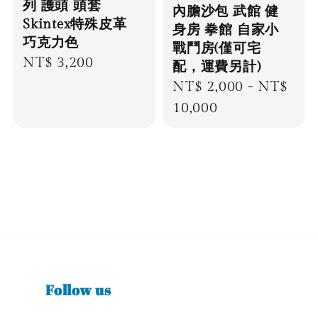
列 護頭 頭套
內膽沙包 武館 健
Skintex特殊皮革
身房 拳館 自家小
巧克力色
戰鬥房(僅可宅
Regular
NT$ 3,200
配，運費另計)
price
Regular
NT$ 2,000
-
NT$
price
10,000
Follow us