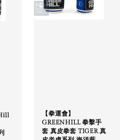
【拳運會】
ill
GREENHILL 拳擊手
套 真皮拳套 TIGER 真
列