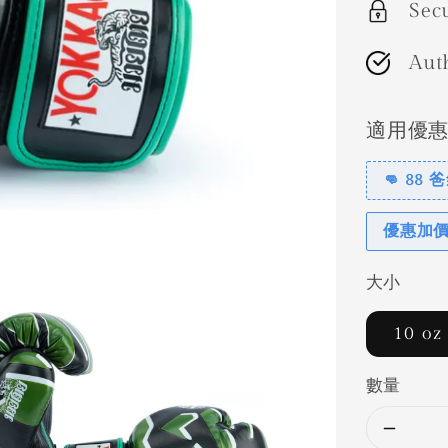
Sec
Aut
適用優
👊 88
優惠加
大小
10 oz
數量