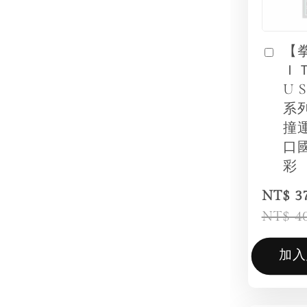
【
Ｉ
U 
系
撞
口
彩
NT$ 3
NT$ 4
加入