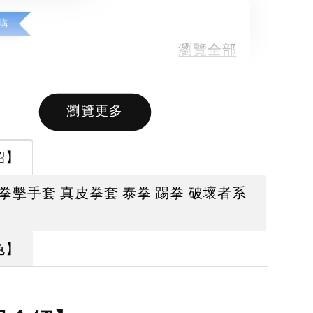
購
瀏覽全部
瀏覽更多
售完
售完
紹】
【拳運會】
O 拳擊手套 真皮拳套 泰拳 踢拳 破壞者系
【拳運會】
拳運會】拳
Fairtex 拳擊綁
Fairtex 拳擊綁
手套 除臭劑
帶 拳擊手綁帶
帶 拳擊手綁帶
運會 格鬥專
色】
彈性手綁帶 獨
彈性手綁帶 熱
擊退汗味 台
家特殊色系 橄
情火紅款
製造 酵素分
欖綠