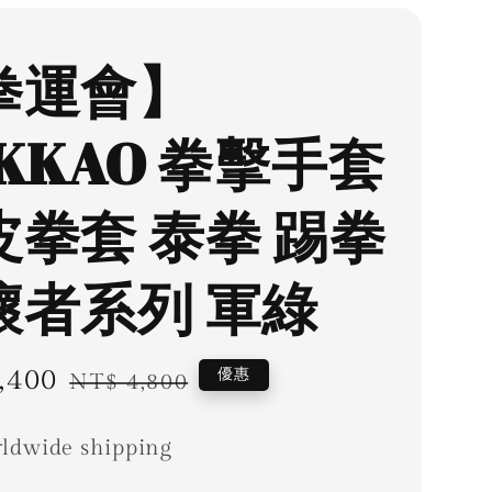
拳運會】
KKAO 拳擊手套
皮拳套 泰拳 踢拳
壞者系列 軍綠
,400
Regular
優惠
NT$ 4,800
price
ldwide shipping