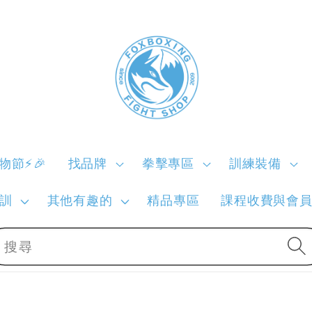
購物節⚡🎉
找品牌
拳擊專區
訓練裝備
訓
其他有趣的
精品專區
課程收費與會
搜尋