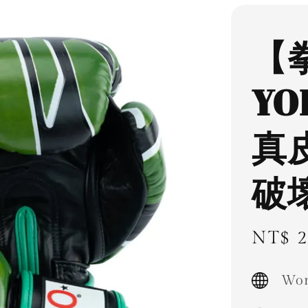
【
YO
真
破
Sale
NT$ 2
price
Wor