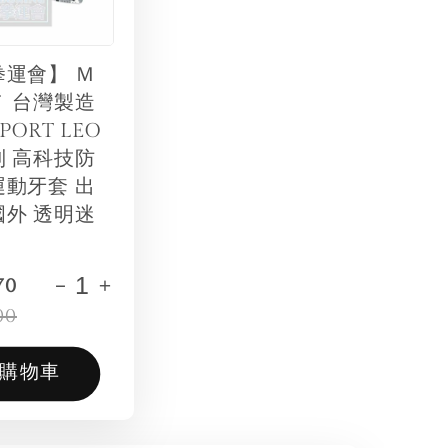
拳運會】 Ｍ
Ｔ 台灣製造
SPORT LEO
列 高科技防
運動牙套 出
國外 透明迷
-
+
70
00
購物車