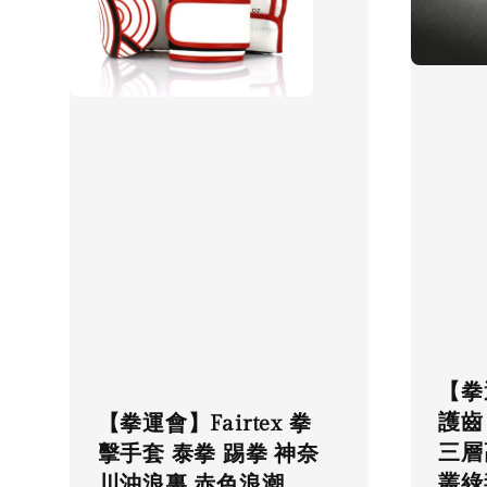
【拳
護齒
【拳運會】Fairtex 拳
三層
擊手套 泰拳 踢拳 神奈
叢綠
川沖浪裏 赤色浪潮