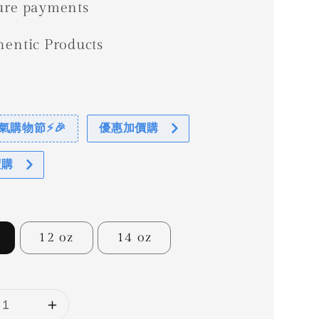
ure payments
hentic Products
惠
 爸氣購物節⚡🎉
優惠加價購
價購
12 oz
14 oz