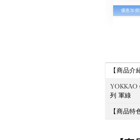
優惠加價
【商品介
YOKKA
【
列 軍綠
擊
拳
【商品特
用 
灣
解