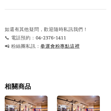
如還有其他疑問，歡迎隨時私訊我們！
📞 電話預約：
04-2376-1411
📲 粉絲團私訊：
拳運會粉專點這裡
相關商品