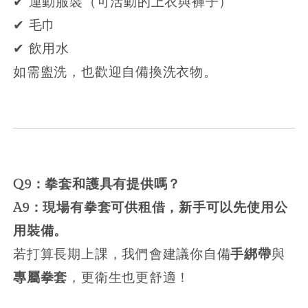
✔ 運動服裝（可活動的上衣與褲子）
✔ 毛巾
✔ 飲用水
如需盥洗，也歡迎自備換洗衣物。
Q9：拳套和護具有提供嗎？
A9：現場有拳套可供租借，新手可以先使用公
用裝備。
若打算長期上課，我們會建議你自備
手綁帶
與
專屬拳套
，更衛生也更舒適！