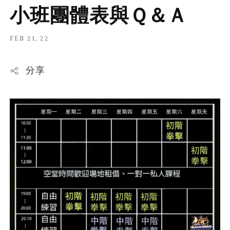
小班團體表與Ｑ＆Ａ
FEB 21, 22
分享