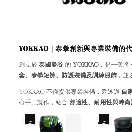
YOKKAO｜泰拳創新與專業裝備的
創立於
泰國曼谷
的
YOKKAO
，是一個將
套、泰拳短褲、防護裝備及訓練服飾
，並
YOKKAO 不僅提供專業裝備，還透過
自
心手工製作，結合
舒適性、耐用性與時尚
優惠
優惠