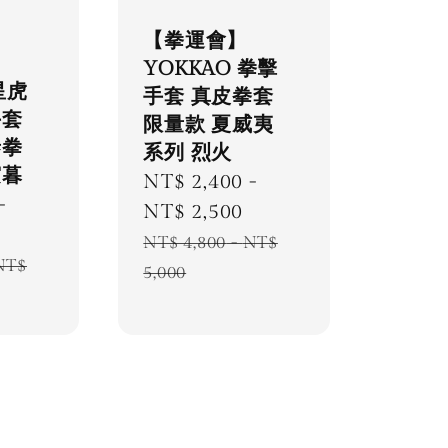
【拳運會】
YOKKAO 拳擊
星虎
手套 真皮拳套
手套
限量款 夏威夷
泰拳
系列 烈火
宸暮
Sale
NT$ 2,400
-
-
price
NT$ 2,500
Regular
NT$ 4,800
-
NT$
NT$
price
5,000