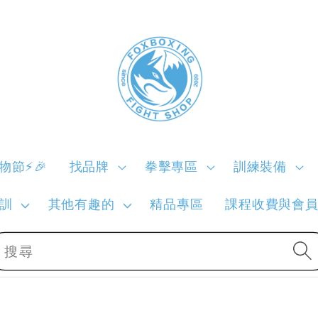
購物節⚡🎉
找品牌
拳擊專區
訓練裝備
訓
其他有趣的
精品專區
課程收費與會
搜尋