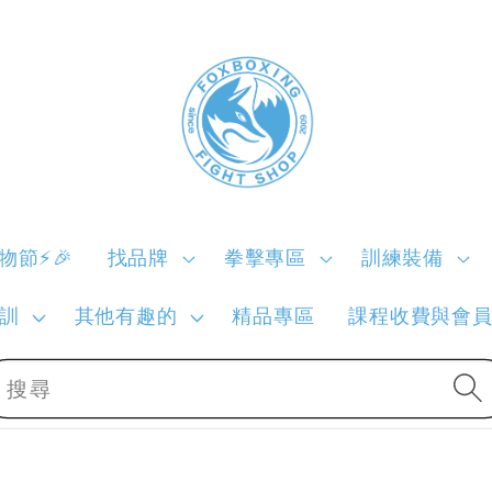
購物節⚡🎉
找品牌
拳擊專區
訓練裝備
訓
其他有趣的
精品專區
課程收費與會
搜尋