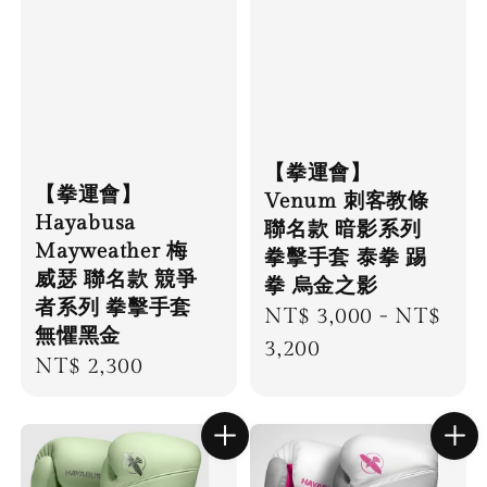
【拳運會】
【拳運會】
Venum 刺客教條
Hayabusa
聯名款 暗影系列
Mayweather 梅
拳擊手套 泰拳 踢
威瑟 聯名款 競爭
拳 烏金之影
者系列 拳擊手套
Regular
NT$ 3,000
-
NT$
無懼黑金
price
3,200
Regular
NT$ 2,300
price