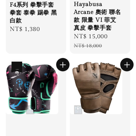
Hayabusa
F4系列 拳擊手套
Arcane 奧術 聯名
拳套 泰拳 踢拳 黑
款 限量 VI 菲艾
白款
真皮 拳擊手套
Regular
NT$ 1,380
Sale
NT$ 15,000
Regular
price
price
price
NT$ 18,000
優惠