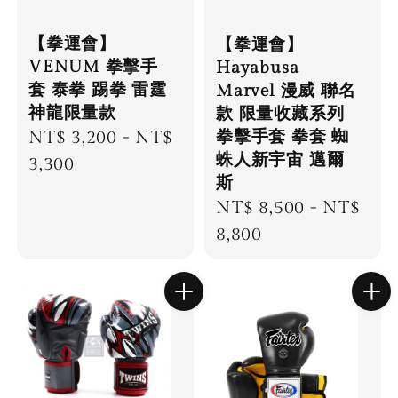
【拳運會】
【拳運會】
VENUM 拳擊手
Hayabusa
套 泰拳 踢拳 雷霆
Marvel 漫威 聯名
神龍限量款
款 限量收藏系列
Regular
NT$ 3,200
-
NT$
拳擊手套 拳套 蜘
蛛人新宇宙 邁爾
price
3,300
斯
Regular
NT$ 8,500
-
NT$
price
8,800