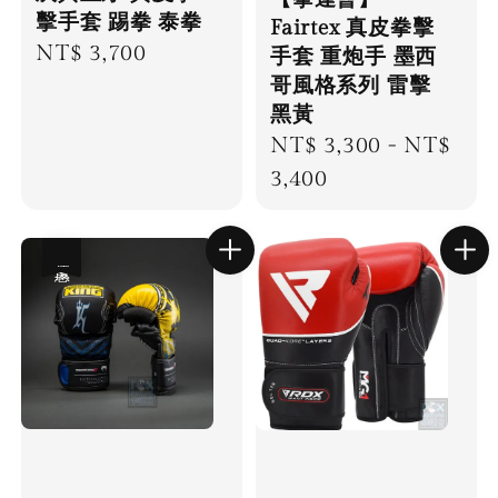
擊手套 踢拳 泰拳
Fairtex 真皮拳擊
Regular
NT$ 3,700
手套 重炮手 墨西
哥風格系列 雷擊
price
黑黃
Regular
NT$ 3,300
-
NT$
price
3,400
優惠