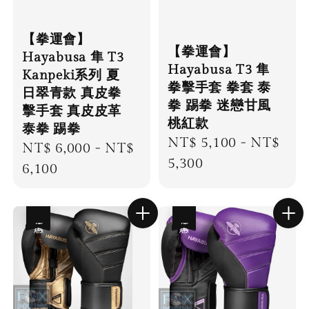
【拳運會】
【拳運會】
Hayabusa 隼 T3
Hayabusa T3 隼
Kanpeki系列 夏
拳擊手套 拳套 泰
日翠青款 真皮拳
拳 踢拳 迷戀甘風
擊手套 真皮皮革
桃紅款
泰拳 踢拳
Regular
NT$ 5,100
-
NT$
Regular
NT$ 6,000
-
NT$
price
5,300
price
6,100
優惠
優惠