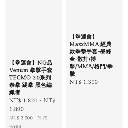
【拳運會】
MaxxMMA 經典
款拳擊手套-墨綠
金-散打/搏
【拳運會】NG品
擊/MMA/格鬥/拳
Venum 拳擊手套
擊
TECMO 2.0系列
Regular
NT$ 1,390
泰拳 踢拳 黑色編
price
織者
Sale
NT$ 1,820
-
NT$
price
1,890
Regular
NT$ 2,600
-
NT$
price
2,700