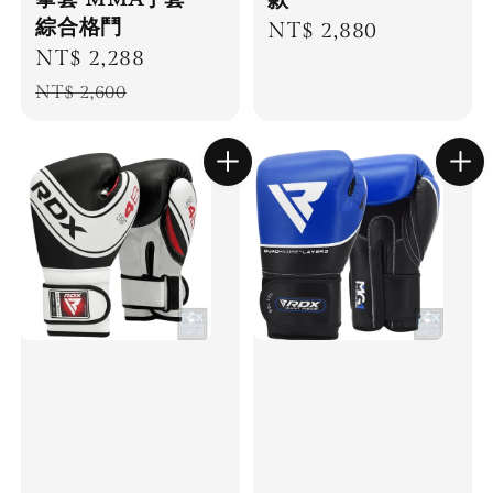
款
綜合格鬥
Regular
NT$ 2,880
Sale
NT$ 2,288
Regular
price
price
price
NT$ 2,600