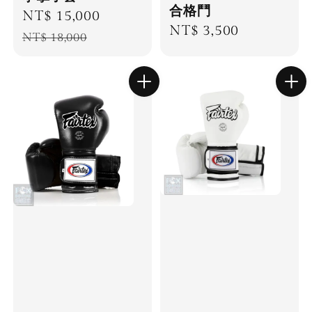
合格鬥
Sale
NT$ 15,000
Regular
Regular
NT$ 3,500
price
price
NT$ 18,000
price