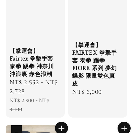
【拳運會】
【拳運會】
FAIRTEX 拳擊手
Fairtex 拳擊手套
套 泰拳 踢拳
泰拳 踢拳 神奈川
FIORE 系列 夢幻
沖浪裏 赤色浪潮
蝶影 限量雙色真
Sale
NT$ 2,552
-
NT$
皮
price
2,728
Regular
NT$ 6,000
Regular
price
NT$ 2,900
-
NT$
price
3,100
優惠