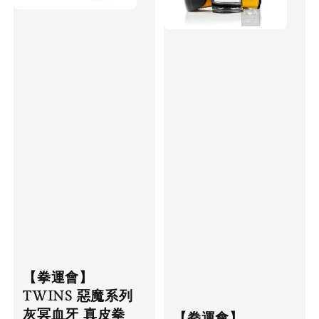
【拳運會】
TWINS 惡魔系列
灰冥血牙 真皮拳
【拳運會】