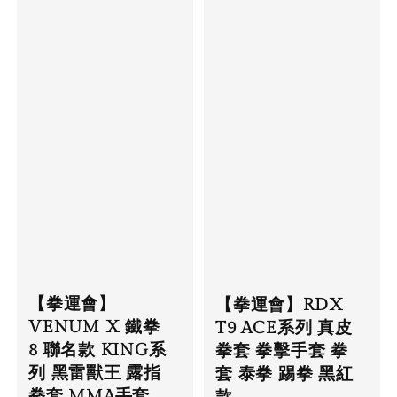
【拳運會】
【拳運會】RDX
VENUM X 鐵拳
T9 ACE系列 真皮
8 聯名款 KING系
拳套 拳擊手套 拳
列 黑雷獸王 露指
套 泰拳 踢拳 黑紅
拳套 MMA手套