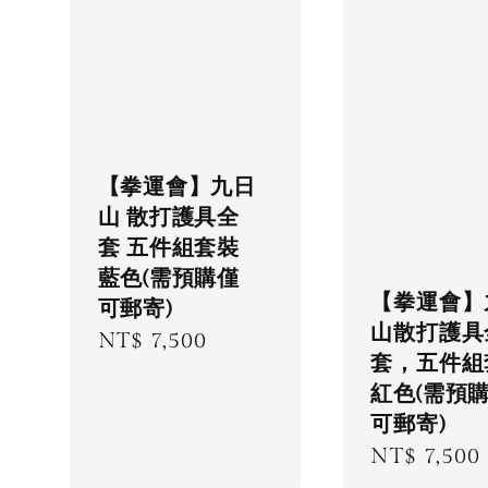
【拳運會】九日
山 散打護具全
套 五件組套裝
藍色(需預購僅
【拳運會】
可郵寄)
山散打護具
Regular
NT$ 7,500
套，五件組
price
紅色(需預
可郵寄)
Regular
NT$ 7,500