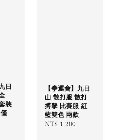
九日
【拳運會】九日
全
山 散打服 散打
套裝
搏擊 比賽服 紅
購僅
藍雙色 兩款
Regular
NT$ 1,200
price