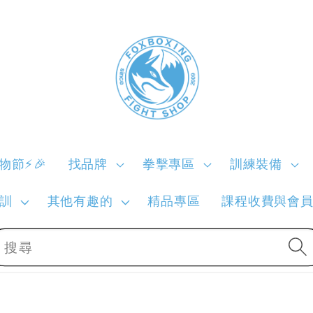
購物節⚡🎉
找品牌
拳擊專區
訓練裝備
訓
其他有趣的
精品專區
課程收費與會
搜尋