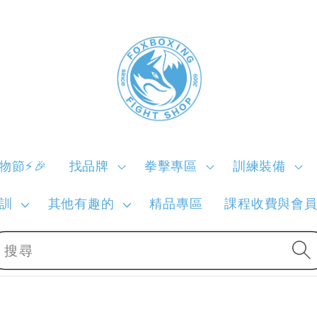
購物節⚡🎉
找品牌
拳擊專區
訓練裝備
訓
其他有趣的
精品專區
課程收費與會
搜尋