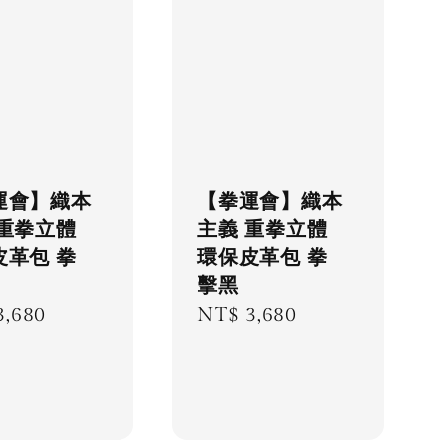
運會】織本
【拳運會】織本
 重拳立體
主義 重拳立體
皮革包 拳
環保皮革包 拳
擊黑
lar
3,680
Regular
NT$ 3,680
price