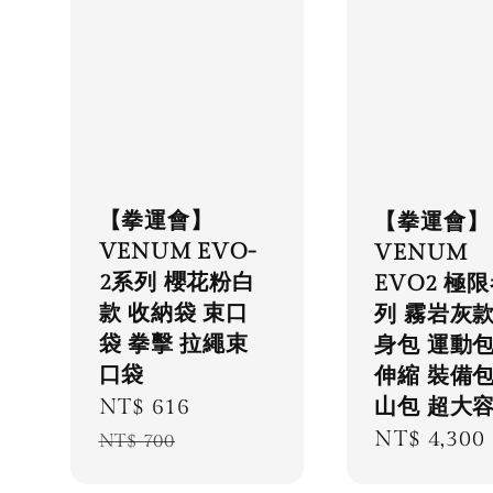
【拳運會】
【拳運會】
VENUM EVO-
VENUM
2系列 櫻花粉白
EVO2 極
款 收納袋 束口
列 霧岩灰款
袋 拳擊 拉繩束
身包 運動包
口袋
伸縮 裝備包
Sale
NT$ 616
Regular
山包 超大
Regular
NT$ 4,300
price
price
NT$ 700
price