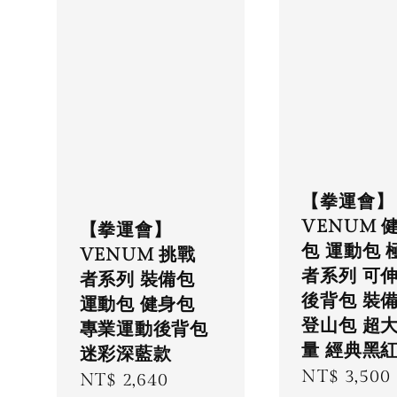
【拳運會】
VENUM 
【拳運會】
包 運動包 
VENUM 挑戰
者系列 可
者系列 裝備包
後背包 裝
運動包 健身包
登山包 超
專業運動後背包
量 經典黑
迷彩深藍款
Regular
NT$ 3,500
Sale
NT$ 2,640
Regular