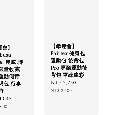
【拳運會】
運會】
Fairtex 健身包
busa
運動包 後背包
el 漫威 聯
Pro 專業運動後
 限量收藏
背包 軍綠迷彩
 運動側背
Sale
NT$ 2,250
Regular
備包 行李
price
price
侍
NT$ 2,500
4,048
Regular
price
,600