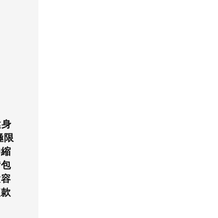
健身
極限
伸縮
備包
大容
紅款