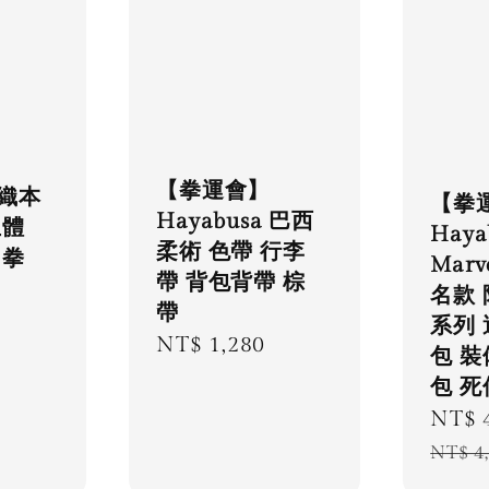
【拳運會】
織本
【拳
Hayabusa 巴西
立體
Haya
柔術 色帶 行李
 拳
Marv
帶 背包背帶 棕
名款
帶
系列
Regular
NT$ 1,280
包 裝
price
包 死
Sale
NT$ 
price
NT$ 4