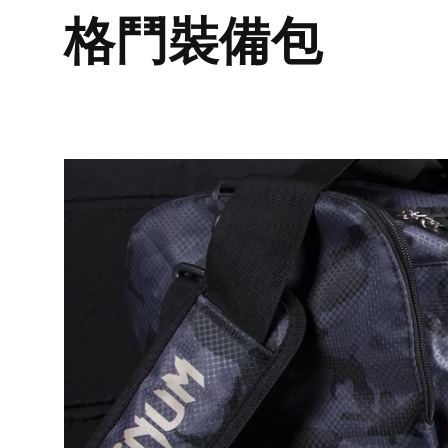
格鬥裝備包