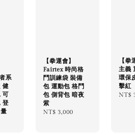
【拳
【拳運會】
主義
Fairtex 時尚格
限者系
環保
鬥訓練袋 裝備
 健
擊紅
包 運動包 格鬥
 可
包 側背包 暗夜
Regu
NT$ 
 登
紫
price
容量
Regular
NT$ 3,000
price