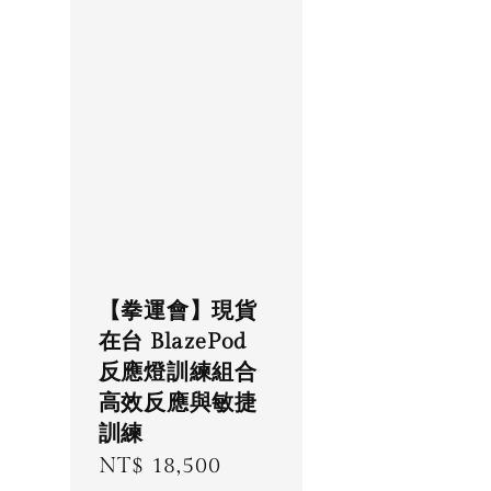
【拳運會】現貨
在台 BlazePod
反應燈訓練組合
高效反應與敏捷
訓練
Regular
NT$ 18,500