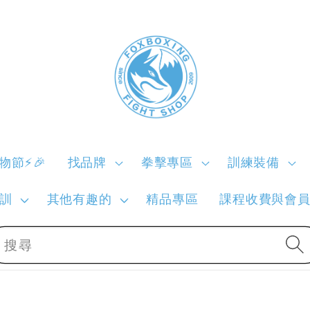
購物節⚡🎉
找品牌
拳擊專區
訓練裝備
訓
其他有趣的
精品專區
課程收費與會
搜尋