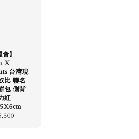
運會】
h X
uts 台灣現
奴比 聯名
餅包 側背
力紅
15X6cm
lar
5,500