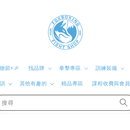
購物節⚡🎉
找品牌
拳擊專區
訓練裝備
訓
其他有趣的
精品專區
課程收費與會
搜尋