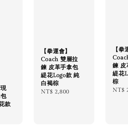
【拳
【拳運會】
Coa
Coach 雙層拉
鍊 
鍊 皮革手拿包
緹花L
緹花Logo款 純
棕
白褐棕
灣現
Regu
NT$ 
Regular
NT$ 2,800
拿包
price
price
花款