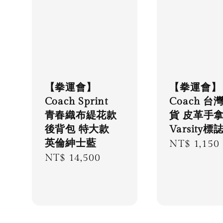
【拳運會】
【拳運會】
Coach Sprint
Coach 台
青春織布緹花款
貨 皮革手
後背包 特大款
Varsity標
英倫紳士藍
Regular
NT$ 1,150
Regular
NT$ 14,500
price
price