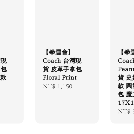
【拳運會】
【拳
灣現
Coach 台灣現
Coac
拿包
貨 皮革手拿包
Pean
誌款
Floral Print
貨 史
款 圓
Regular
NT$ 1,150
包 魔
price
17X
Regu
NT$ 
price