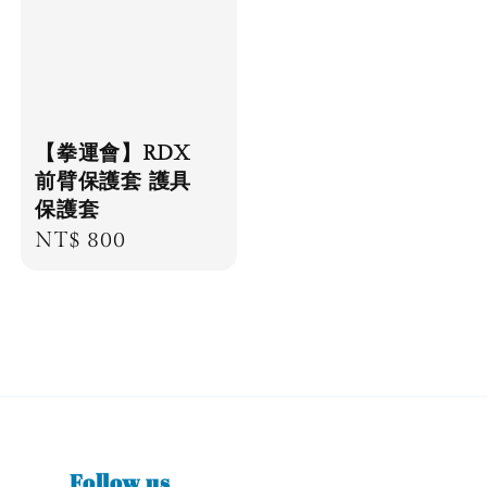
【拳運會】RDX
前臂保護套 護具
保護套
Regular
NT$ 800
price
Follow us