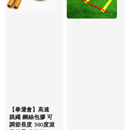
【拳運會】高速
跳繩 鋼絲包膠 可
調節長度 360度滾