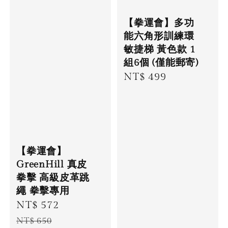
【拳運會】多功
能六角形訓練環
敏捷梯 黃色款 1
組6個 (僅能郵寄)
Regular
NT$ 499
price
【拳運會】
GreenHill 真皮
拳擊 高級皮革跳
繩 拳擊專用
Sale
NT$ 572
Regular
price
price
NT$ 650