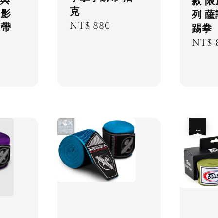
亮與
款 
克
月影
列 薩
Regular
NT$ 880
綁帶
踢拳
price
Regu
NT$ 
price
優惠