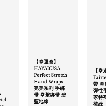
【拳運會】
HAYABUSA
【拳
Perfect Stretch
Fair
Hand Wraps
帶 
完美系列 手綁
彈性
A
帶 拳擊綁帶 碧
家特
etch
藍地緣
欖綠