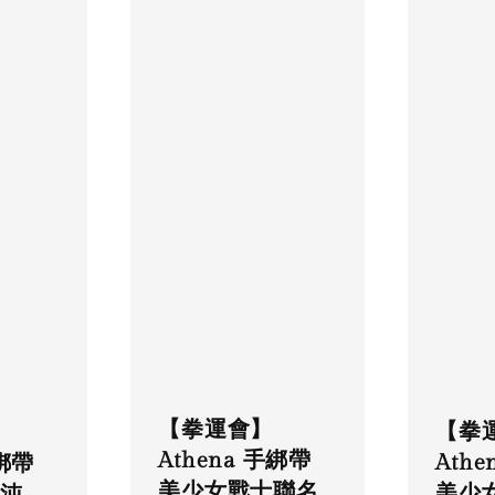
【拳運會】
【拳
Athena 手綁帶
Ath
手綁帶
美少女戰士聯名
美少