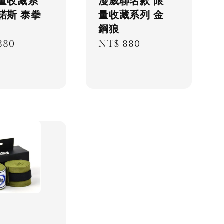
限量收藏系
漫威聯名款 限
諾斯 泰拳
量收藏系列 金
鋼狼
lar
880
Regular
NT$ 880
price