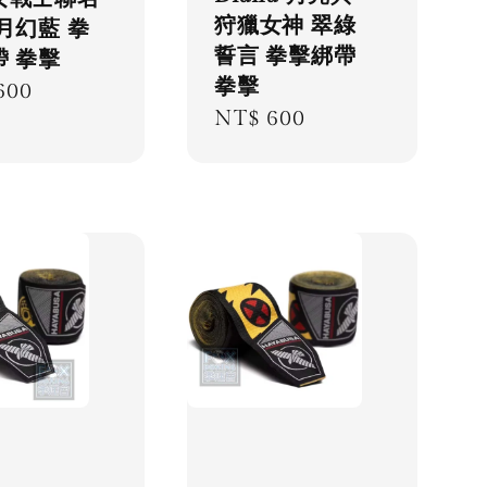
狩獵女神 翠綠
月幻藍 拳
誓言 拳擊綁帶
帶 拳擊
拳擊
lar
600
Regular
NT$ 600
price