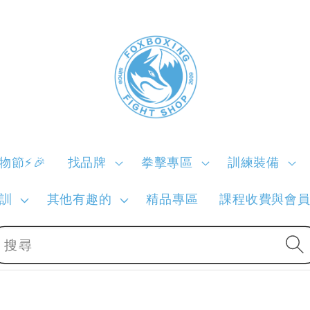
購物節⚡🎉
找品牌
拳擊專區
訓練裝備
訓
其他有趣的
精品專區
課程收費與會
搜尋