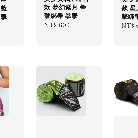
混沌
款 夢幻紫月 拳
款 星
石藍
擊綁帶 拳擊
擊綁
拳擊
Regular
NT$ 600
Regu
NT$ 
price
price