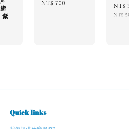
ps
Regular
NT$ 700
Sale
NT$ 
手綁
price
price
NT$ 5
 紫
Quick links